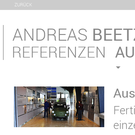
ZURÜCK
ANDREAS
BEET
REFERENZEN
AU
Aus
Fert
einz