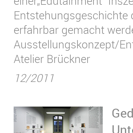
einer„Edutainment“ Insze
Entstehungsgeschichte d
erfahrbar gemacht werd
Ausstellungskonzept/Entw
Atelier Brückner
12/2011
Ged
Unt