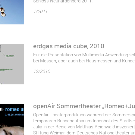
Schloss Neuhardenberg 2011.
1/2011
erdgas media cube, 2010
Für die Präsentation von Multimedia-Anwendung soll
bei Messen, aber auch bei Hausmessen und Kunden 
12/2010
openAir Sommertheater „Romeo+Jul
OpenAir Theaterproduktion während der Sommerspi
temporären Bühnenaufbau im Innenhof des Stadts
Julia in der Regie von Matthias Reichwald inszenier
Stiftung Weimar, dem Deutsches Nationaltheater u