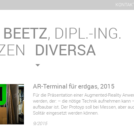
KONTAK
S
BEETZ
, DIPL.-ING.
ZEN
DIVERSA
AR-Terminal für erdgas, 2015
Für die Präsentation einer Augmented-Reality Anwen
werden, der: – die nötige Technik aufnehmen kann – 
aufbaubar ist. Der Protoyp soll bei Messen, aber 
Solitär eingesetzt werden können.
9/2015