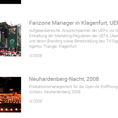
Fanzone Manager in Klagenfurt, UE
Aufgabenbereiche: Ansprechpartner der UEFA vor Ort
Einhaltung der Marketing-Regularien der UEFA, Üb
und deren Branding sowie Bereitstellung des TV-Sign
Agentur Triangle, Klagenfurt
5/2008
Neuhardenberg-Nacht, 2008
Produktionsmanagement für die Open-Air Eröffnungs
Schloss Neuhardenberg 2008
4/2008